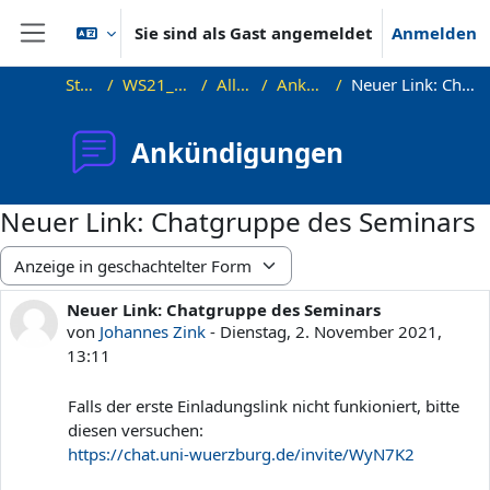
Zum Hauptinhalt
Sie sind als Gast angemeldet
Anmelden
Website-Übersicht
Startseite
WS21_Sem_GraphVis
Allgemeines
Ankündigungen
Neuer Link: Chatgruppe des Seminars
Ankündigungen
Neuer Link: Chatgruppe des Seminars
Anzeigemodus
Neuer Link: Chatgruppe des Seminars
Anzahl Antworten: 0
von
Johannes Zink
-
Dienstag, 2. November 2021,
13:11
Falls der erste Einladungslink nicht funkioniert, bitte
diesen versuchen:
https://chat.uni-wuerzburg.de/invite/WyN7K2