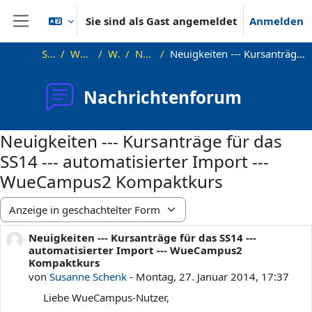
Zum Hauptinhalt
Sie sind als Gast angemeldet
Anmelden
Website-Übersicht
Startseite
Was ist WueCampus
WueCampus
Nachrichtenforum
Neuigkeiten --- Kursanträge für das SS14 --- automatisierter Import --- WueCampus2 Kompaktkurs
Nachrichtenforum
Neuigkeiten --- Kursanträge für das
SS14 --- automatisierter Import ---
WueCampus2 Kompaktkurs
Anzeigemodus
Neuigkeiten --- Kursanträge für das SS14 ---
Anzahl Antworten: 0
automatisierter Import --- WueCampus2
Kompaktkurs
von
Susanne Schenk
-
Montag, 27. Januar 2014, 17:37
Liebe WueCampus-Nutzer,