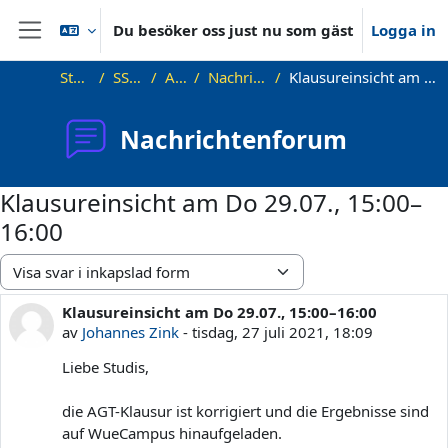
Gå direkt till huvudinnehåll
Du besöker oss just nu som gäst
Logga in
Sidopanel
Startsida
SS21_AGT
Allmänt
Nachrichtenforum
Klausureinsicht am Do 29.07., 15:00–16:00
Nachrichtenforum
Klausureinsicht am Do 29.07., 15:00–
16:00
Visningsläge
Klausureinsicht am Do 29.07., 15:00–16:00
Antal svar: 1
av
Johannes Zink
-
tisdag, 27 juli 2021, 18:09
Liebe Studis,
die AGT-Klausur ist korrigiert und die Ergebnisse sind
auf WueCampus hinaufgeladen.