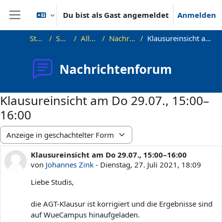
Zum Hauptinhalt
Du bist als Gast angemeldet
Anmelden
Website-Übersicht
Startseite
SS21_AGT
Allgemeines
Nachrichtenforum
Klausureinsicht am Do 29.07., 15:00–16:00
Nachrichtenforum
Klausureinsicht am Do 29.07., 15:00–
16:00
Anzeigemodus
Klausureinsicht am Do 29.07., 15:00–16:00
Anzahl Antworten: 1
von
Johannes Zink
-
Dienstag, 27. Juli 2021, 18:09
Liebe Studis,
die AGT-Klausur ist korrigiert und die Ergebnisse sind
auf WueCampus hinaufgeladen.