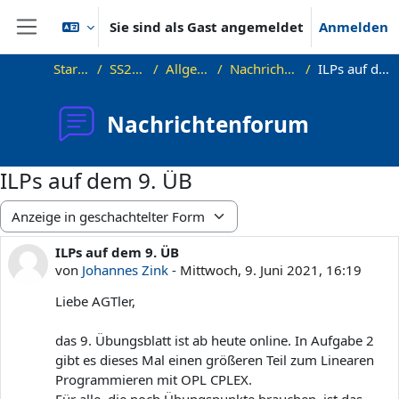
Zum Hauptinhalt
Sie sind als Gast angemeldet
Anmelden
Website-Übersicht
Startseite
SS21_AGT
Allgemeines
Nachrichtenforum
ILPs auf dem 9. ÜB
Nachrichtenforum
ILPs auf dem 9. ÜB
Anzeigemodus
ILPs auf dem 9. ÜB
Anzahl Antworten: 1
von
Johannes Zink
-
Mittwoch, 9. Juni 2021, 16:19
Liebe AGTler,
das 9. Übungsblatt ist ab heute online. In Aufgabe 2
gibt es dieses Mal einen größeren Teil zum Linearen
Programmieren mit OPL CPLEX.
Für alle, die noch Übungspunkte brauchen, ist das