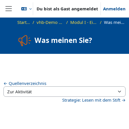
Zum Hauptinhalt
Du bist als Gast angemeldet
Anmelden
Website-Übersicht
Startseite
vhb-Demo Lesen B2
Modul I - Einheit 1.1
Was meinen Sie?
Was meinen Sie?
Abschlussbedingungen
← Quellenverzeichnis
Zur Aktivität
Strategie: Lesen mit dem Stift →