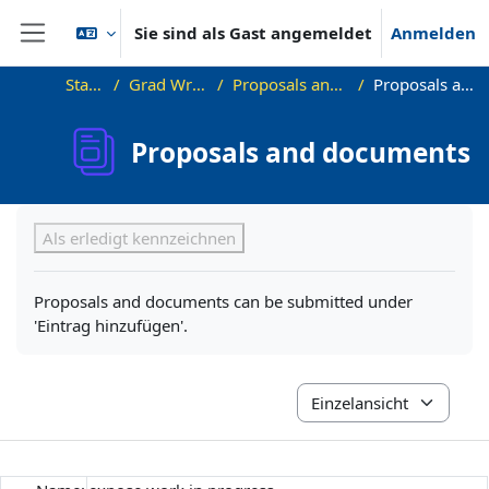
Zum Hauptinhalt
Sie sind als Gast angemeldet
Anmelden
Website-Übersicht
Startseite
Grad Writing Group
Proposals and work samples
Proposals and documents
Proposals and documents
Abschlussbedingungen
Als erledigt kennzeichnen
Proposals and documents can be submitted under
'Eintrag hinzufügen'.
Modus Tertiärnavigation 