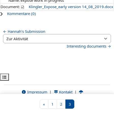
Name:
expose work in progress
Document:
Klingler_Expose_early version 14_08_2019.docx
Kommentare (
0
)
← Hannah's Submission
Zur Aktivität
Interesting documents →
Kursindex öffnen
Impressum
|
Kontakt
|
Datenschutzerklärung - WueCampus
|
Erklärung zur Barrierefreiheit
|
Bildnachweise
Vorherige Seite
Seite 1
Seite 2
Seite 3
«
1
2
3