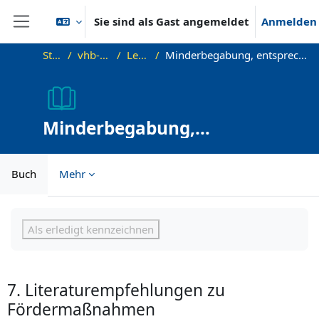
Zum Hauptinhalt
Sie sind als Gast angemeldet
Anmelden
Website-Übersicht
Startseite
vhb-DiffPsy-Demo
Lehreinheit 7
Minderbegabung, entsprechende Begabungs- und Leistungsgförderung
Minderbegabung,
entsprechende Begabungs-
und Leistungsgförderung
Buch
Mehr
Abschlussbedingungen
Als erledigt kennzeichnen
7. Literaturempfehlungen zu
Fördermaßnahmen