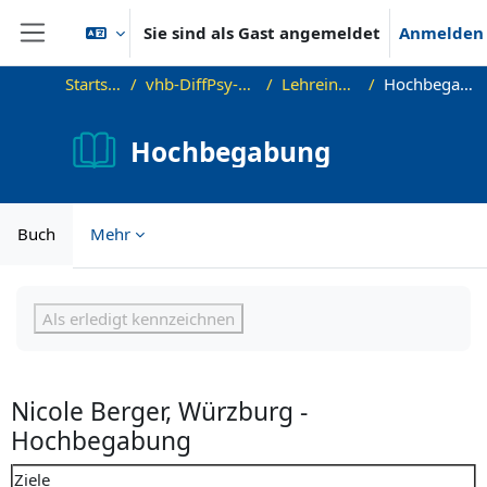
Zum Hauptinhalt
Sie sind als Gast angemeldet
Anmelden
Website-Übersicht
Startseite
vhb-DiffPsy-Demo
Lehreinheit 6
Hochbegabung
Hochbegabung
Buch
Mehr
Abschlussbedingungen
Als erledigt kennzeichnen
Nicole Berger, Würzburg -
Hochbegabung
Ziele