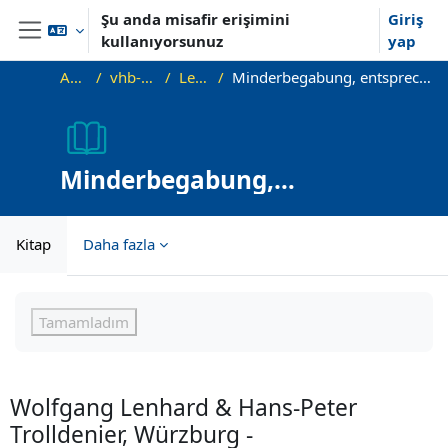
Ana içeriğe git
Şu anda misafir erişimini
Giriş
kullanıyorsunuz
yap
Yan panel
Ana sayfa
vhb-DiffPsy-Demo
Lehreinheit 7
Minderbegabung, entsprechende Begabungs- und Leistungsgförderung
Minderbegabung,
entsprechende Begabungs-
und Leistungsgförderung
Kitap
Daha fazla
Tamamlama Gereklilikleri
Tamamladım
Wolfgang Lenhard & Hans-Peter
Trolldenier, Würzburg -