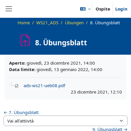
Vai al contenuto principale
Ospite
Login
Pannello laterale
Home
WS21_ADS
Übungen
8. Übungsblatt
8. Übungsblatt
Aggregazione dei criteri
Aperto:
giovedì, 23 dicembre 2021, 14:00
Data limite:
giovedì, 13 gennaio 2022, 14:00
ads-ws21-ueb08.pdf
23 dicembre 2021, 12:10
← 7. Übungsblatt
Vai all'attiivtà
9. Übungsblatt →