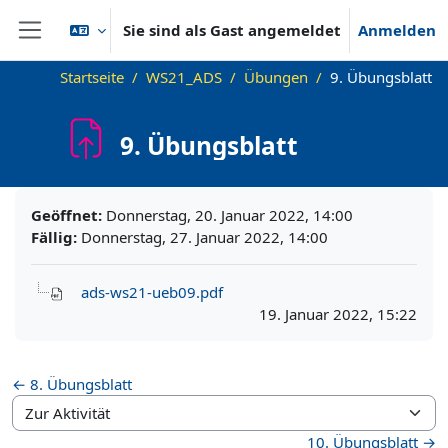
Zum Hauptinhalt
Sie sind als Gast angemeldet
Anmelden
Website-Übersicht
Startseite
WS21_ADS
Übungen
9. Übungsblatt
9. Übungsblatt
Abschlussbedingungen
Geöffnet:
Donnerstag, 20. Januar 2022, 14:00
Fällig:
Donnerstag, 27. Januar 2022, 14:00
ads-ws21-ueb09.pdf
19. Januar 2022, 15:22
← 8. Übungsblatt
Zur Aktivität
10. Übungsblatt →