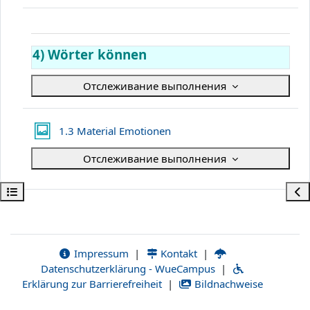
4) Wörter können
Отслеживание выполнения
Галерея Lightbox
1.3 Material Emotionen
Отслеживание выполнения
Открыть оглавление курса
Отк
Impressum
|
Kontakt
|
Datenschutzerklärung - WueCampus
|
Erklärung zur Barrierefreiheit
|
Bildnachweise