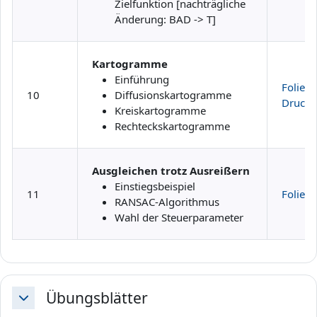
Zielfunktion [nachträgliche
Änderung: BAD -> T]
Kartogramme
Einführung
Folien
10
Diffusionskartogramme
Druckv
Kreiskartogramme
Rechteckskartogramme
Ausgleichen trotz Ausreißern
Einstiegsbeispiel
11
Folien
RANSAC-Algorithmus
Wahl der Steuerparameter
Übungsblätter
Daralt