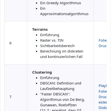
Ein Greedy Algorithmus
Ein
Approximationsalgorithmus
Terrains
Einführung
Raster vs. TIN
Folien
6
Sichtbarkeitsbereich
Druckv
Berechnung im diskreten
und kontinuierlichen Fall
Clustering
Einführung
DBSCAN: Definition und
Playlist
Laufzeitbehauptung
Folien
"Faster DBSCAN":
7
Druckv
Algorithmus von De Berg,
extern
Gunawan, Roeloffzen
Diskus
[21.7.: erwähnt, dass DT