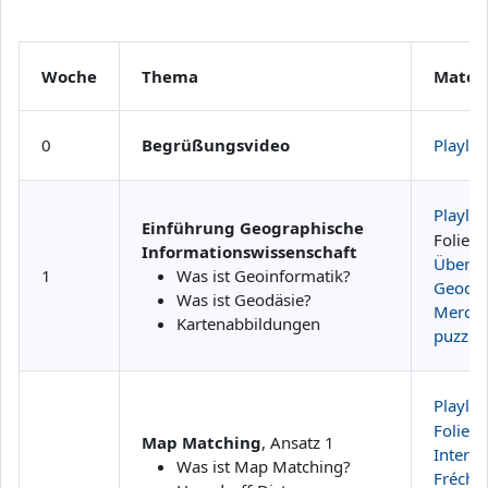
Woche
Thema
Materi
0
Begrüßungsvideo
Playlist
Playlist
Einführung Geographische
Folien:
Informationswissenschaft
Überbl
1
Was ist Geoinformatik?
Geodäs
Was ist Geodäsie?
Mercat
Kartenabbildungen
puzzle
Playlist
Folien
Map Matching
, Ansatz 1
Interac
Was ist Map Matching?
Fréchet