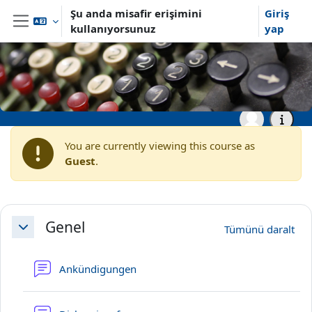
Ana içeriğe git
Şu anda misafir erişimini
Giriş
kullanıyorsunuz
yap
Yan panel
Ana sayfa
Archiv
Sommersemester 2023
Master- und Aufbaustudiengänge
SS23: Algorithmen für
geographische
Informationssysteme
You are currently viewing this course as
Guest
.
Bölüm anahatları
Genel
Tümünü daralt
Daralt
Forum
Ankündigungen