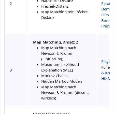
Hausdorff-Distanz
2
Param
Fréchet-Distanz
Demo
Map Matching mit Fréchet-
Film zu
Distanz
Berech
Fréche
Map Matching
, Ansatz 2
Map Matching nach
Newson & Krumm
(Einführung)
Playlist
Maximum-Likelihood
Folien:
3
Explanation (MLE)
& Kru
Markov Chains
HMM-Be
Hidden Markov Models
Map Matching nach
Newson & Krumm (diesmal
wirklich)
Vereinfachung von