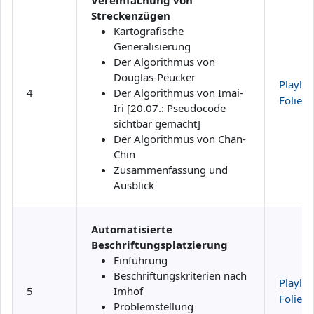
Streckenzügen
Kartografische
Generalisierung
Der Algorithmus von
Douglas-Peucker
Playlist
4
Der Algorithmus von Imai-
Folien
Iri [20.07.: Pseudocode
sichtbar gemacht]
Der Algorithmus von Chan-
Chin
Zusammenfassung und
Ausblick
Automatisierte
Beschriftungsplatzierung
Einführung
Beschriftungskriterien nach
Playlist
5
Imhof
Folien
Problemstellung