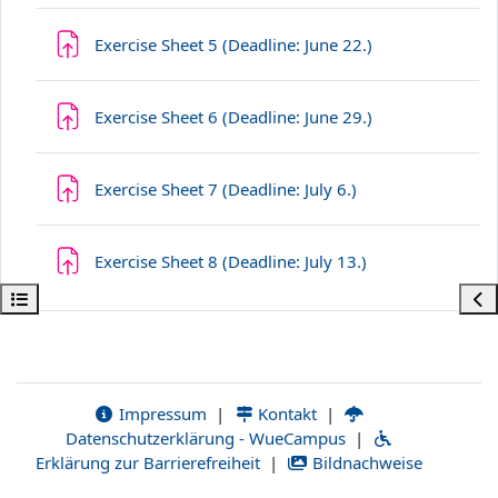
Ödev
Exercise Sheet 5 (Deadline: June 22.)
Ödev
Exercise Sheet 6 (Deadline: June 29.)
Ödev
Exercise Sheet 7 (Deadline: July 6.)
Ödev
Exercise Sheet 8 (Deadline: July 13.)
Kurs dizinini aç
Blo
Impressum
|
Kontakt
|
Datenschutzerklärung - WueCampus
|
Erklärung zur Barrierefreiheit
|
Bildnachweise