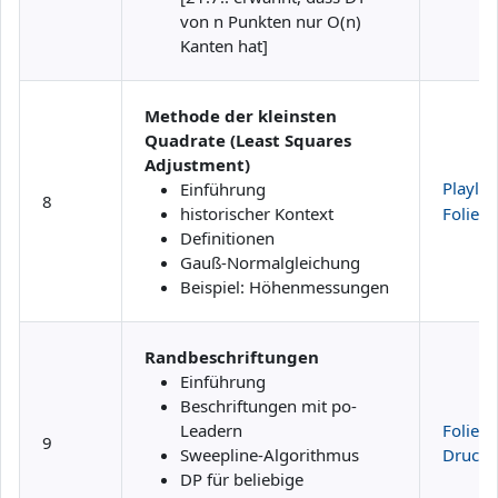
von n Punkten nur O(n)
Kanten hat]
Methode der kleinsten
Quadrate (Least Squares
Adjustment)
Playlist
Einführung
8
historischer Kontext
Folien
Definitionen
Gauß-Normalgleichung
Beispiel: Höhenmessungen
Randbeschriftungen
Einführung
Beschriftungen mit po-
Leadern
Folien
9
Sweepline-Algorithmus
Druckv
DP für beliebige