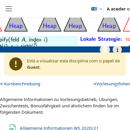
Ir para o conteúdo principal
A aceder c
Painel lateral
Página principal
Archiv
Wintersemester 2020/2021
Grundständige Studiengänge (Bachelor, ...)
WS20: Algorithmen und
Datenstrukturen
Está a visualizar esta disciplina com o papel de
Guest
.
Lista de secções
←
Kursbeschreibung
→
Vorlesungsfolien
Allgemeine Informationen zu Vorlesungsbetrieb, Übungen,
Zwischentests, Bonusfähigkeit und ähnlichem finden Sie im
folgenden Dokument.
Ficheiro
Allgemeine Informationen WS 2020/21