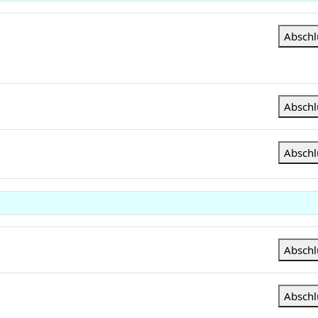
Absch
Absch
Absch
Absch
ox Galerie
Absch