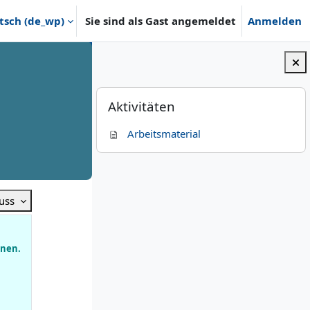
sch ‎(de_wp)‎
Sie sind als Gast angemeldet
Anmelden
z B1
Blöcke
Aktivitäten überspringen
Aktivitäten
Arbeitsmaterial
luss
onen.