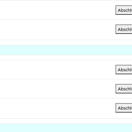
Absch
Absch
rie
Absch
alerie
Absch
Absch