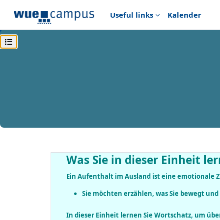
Zum Hauptinhalt
Useful links
Kalender
Kursindex öffnen
Startseite
vhb - Virtuelle Hochschule Bayern
vhb - 
Beispiel Modul I Einheit 1.3 Was ist, wenn ...?
Beispiel Modul I Einheit 1.
Abschnittsübersicht
◀︎
Einführung und Kursmaterial
Was Sie in dieser Einheit ler
Ein Aufenthalt im Ausland ist eine emotionale
Sie möchten erzählen, was Sie bewegt und 
In dieser Einheit lernen Sie Wortschatz, um ü