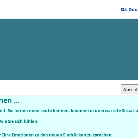
Deut
Sprachen
vhb - Sprachen - Demo Kurse
Demokurs Wortschat
3 Was ist, wenn ...?
Absch
nen ...
 Zeit. Sie lernen neue Leute kennen, kommen in unerwartete Situati
wie Sie sich fühlen.
ber Ihre Emotionen zu den neuen Eindrücken zu sprechen.