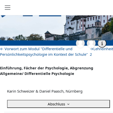
Zum Hauptinhalt
Website-Übersicht
Startseite
vhb - Virtuelle Hochschule Bayern
vhb - Lehramt
vhb - Erziehungswissenschaften
vhb-DiffPsy-Demo
Lehreinheit 1
Lehreinheit 1
Abschnittsübersicht
←
Vorwort zum Modul "Differentielle und
→
Lehreinheit
Persönlichkeitspsychologie im Kontext der Schule"
2
Einführung, Fächer der Psychologie, Abgrenzung
Allgemeine/ Differentielle Psychologie
Karin Schweizer & Daniel Paasch, Nürnberg
Abschluss