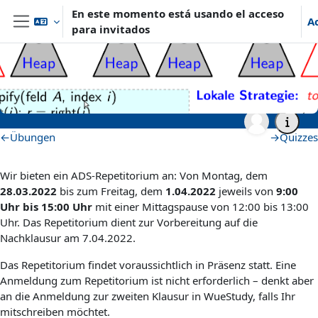
Salta al contenido principal
En este momento está usando el acceso
A
para invitados
Panel lateral
Página Principal
Archiv
Wintersemester 2021/2022
Grundständige Studiengänge (Bachelor, ...)
WS21_ADS
ADS-Repetitorium
ADS-Repetitorium
Perfilado de sección
←
Übungen
→
Quizzes
Wir bieten ein ADS-Repetitorium an: Von Montag, dem
28.03.2022
bis zum Freitag, dem
1.04.2022
jeweils von
9:00
Uhr bis 15:00 Uhr
mit einer Mittagspause von 12:00 bis 13:00
Uhr. Das Repetitorium dient zur Vorbereitung auf die
Nachklausur am 7.04.2022.
Das Repetitorium findet voraussichtlich in Präsenz statt. Eine
Anmeldung zum Repetitorium ist nicht erforderlich – denkt aber
an die Anmeldung zur zweiten Klausur in WueStudy, falls Ihr
mitschreiben möchtet.