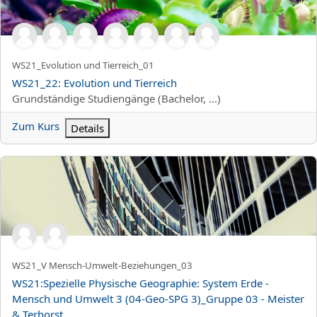
Kurzer Kursname
WS21_Evolution und Tierreich_01
Kursname
WS21_22: Evolution und Tierreich
Kursbereich
Grundständige Studiengänge (Bachelor, ...)
Zum Kurs
Details
WS21:Spezielle Physische Geographie: System Erde - Mensch un
Kurzer Kursname
WS21_V Mensch-Umwelt-Beziehungen_03
Kursname
WS21:Spezielle Physische Geographie: System Erde -
Mensch und Umwelt 3 (04-Geo-SPG 3)_Gruppe 03 - Meister
& Terhorst