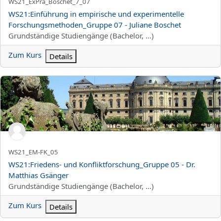
Kurzer Kursname
WS21_ExPra_Boschet_7_07
Kursname
WS21:Einführung in empirische und experimentelle
Forschungsmethoden_Gruppe 07 - Juliane Boschet
Kursbereich
Grundständige Studiengänge (Bachelor, ...)
Zum Kurs
Details
WS21:Friedens- und Konfliktforschung_Gruppe 05 - Dr. Matthias
Kurzer Kursname
WS21_EM-FK_05
Kursname
WS21:Friedens- und Konfliktforschung_Gruppe 05 - Dr.
Matthias Gsänger
Kursbereich
Grundständige Studiengänge (Bachelor, ...)
Zum Kurs
Details