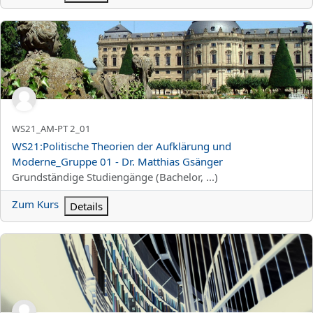
WS21:Politische Theorien der Aufklärung und Moderne_Gruppe 0
Kurzer Kursname
WS21_AM-PT 2_01
Kursname
WS21:Politische Theorien der Aufklärung und
Moderne_Gruppe 01 - Dr. Matthias Gsänger
Kursbereich
Grundständige Studiengänge (Bachelor, ...)
Zum Kurs
Details
WS21:Epochenseminar Architektur (Vorromanik und Romanik):