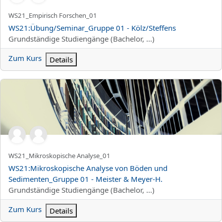
Kurzer Kursname
WS21_Empirisch Forschen_01
Kursname
WS21:Übung/Seminar_Gruppe 01 - Kölz/Steffens
Kursbereich
Grundständige Studiengänge (Bachelor, ...)
Zum Kurs
Details
WS21:Mikroskopische Analyse von Böden und Sedimenten_Grupp
Kurzer Kursname
WS21_Mikroskopische Analyse_01
Kursname
WS21:Mikroskopische Analyse von Böden und
Sedimenten_Gruppe 01 - Meister & Meyer-H.
Kursbereich
Grundständige Studiengänge (Bachelor, ...)
Zum Kurs
Details