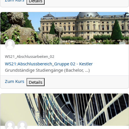
Details
WS21:Abschlussbereich_Gruppe 02 - Kestler
Kurzer Kursname
WS21_Abschlussarbeiten_02
Kursname
WS21:Abschlussbereich_Gruppe 02 - Kestler
Kursbereich
Grundständige Studiengänge (Bachelor, ...)
Zum Kurs
Details
WS21:Übung/Seminar_Gruppe 01 - Kölz/Steffens