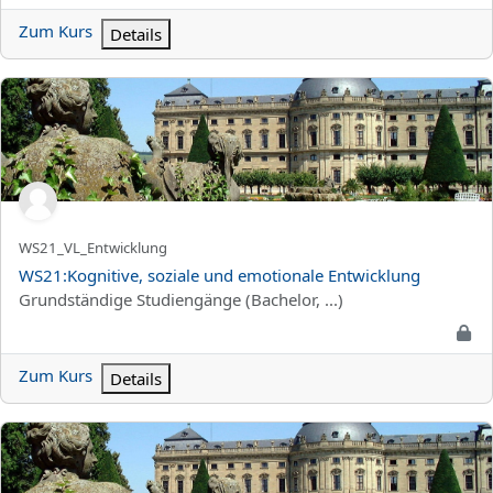
Zum Kurs
Details
WS21:Kognitive, soziale und emotionale Entwicklung
Kurzer Kursname
WS21_VL_Entwicklung
Kursname
WS21:Kognitive, soziale und emotionale Entwicklung
Kursbereich
Grundständige Studiengänge (Bachelor, ...)
Zum Kurs
Details
WS21:Konstruktionsmerkmale ausgewählter politischer Systeme_