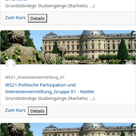
Kursbereich
Grundständige Studiengänge (Bachelor, ...)
Zum Kurs
Details
WS21:Politische Partizipation und Interessenvermittlung_Gruppe 
Kurzer Kursname
WS21_Interessenvermittlung_01
Kursname
WS21:Politische Partizipation und
Interessenvermittlung_Gruppe 01 - Kestler
Kursbereich
Grundständige Studiengänge (Bachelor, ...)
Zum Kurs
Details
WS21:Das politische System der Bundesrepublik Deutschland auc