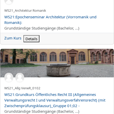
Kurzer Kursname
WS21_Architektur Romanik
Kursname
WS21:Epochenseminar Architektur (Vorromanik und
Romanik):
Kursbereich
Grundständige Studiengänge (Bachelor, ...)
Zum Kurs
Details
WS21:Grundkurs Öffentliches Recht III (Allgemeines Verwaltung
Kurzer Kursname
WS21_Allg VerwR_0102
Kursname
WS21:Grundkurs Öffentliches Recht III (Allgemeines
Verwaltungsrecht I und Verwaltungsverfahrensrecht) (mit
Zwischenprüfungsklausur)_Gruppe 01;02 -
Kursbereich
Grundständige Studiengänge (Bachelor, ...)