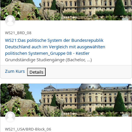
Kurzer Kursname
WS21_BRD_08
Kursname
WS21:Das politische System der Bundesrepublik
Deutschland auch im Vergleich mit ausgewählten
politischen Systemen_Gruppe 08 - Kestler
Kursbereich
Grundständige Studiengänge (Bachelor, ...)
Zum Kurs
Details
WS21:Das politische System der Bundesrepublik Deutschland auc
Kurzer Kursname
WS21_USA/BRD-Block_06