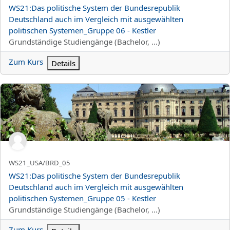
Kursname
WS21:Das politische System der Bundesrepublik
Deutschland auch im Vergleich mit ausgewählten
politischen Systemen_Gruppe 06 - Kestler
Kursbereich
Grundständige Studiengänge (Bachelor, ...)
Zum Kurs
Details
WS21:Das politische System der Bundesrepublik Deutschland auc
Kurzer Kursname
WS21_USA/BRD_05
Kursname
WS21:Das politische System der Bundesrepublik
Deutschland auch im Vergleich mit ausgewählten
politischen Systemen_Gruppe 05 - Kestler
Kursbereich
Grundständige Studiengänge (Bachelor, ...)
Zum Kurs