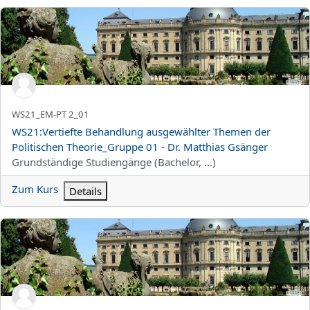
WS21:Vertiefte Behandlung ausgewählter Themen der Politischen
Kurzer Kursname
WS21_EM-PT 2_01
Kursname
WS21:Vertiefte Behandlung ausgewählter Themen der
Politischen Theorie_Gruppe 01 - Dr. Matthias Gsänger
Kursbereich
Grundständige Studiengänge (Bachelor, ...)
Zum Kurs
Details
WS21:Ausgewählte klassische und moderne Demokratietheorien_