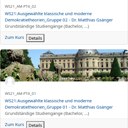
Kurzer Kursname
WS21_AM-PT4_02
Kursname
WS21:Ausgewählte klassische und moderne
Demokratietheorien_Gruppe 02 - Dr. Matthias Gsänger
Kursbereich
Grundständige Studiengänge (Bachelor, ...)
Zum Kurs
Details
WS21:Ausgewählte klassische und moderne Demokratietheorien_
Kurzer Kursname
WS21_AM-PT4_01
Kursname
WS21:Ausgewählte klassische und moderne
Demokratietheorien_Gruppe 01 - Dr. Matthias Gsänger
Kursbereich
Grundständige Studiengänge (Bachelor, ...)
Zum Kurs
Details