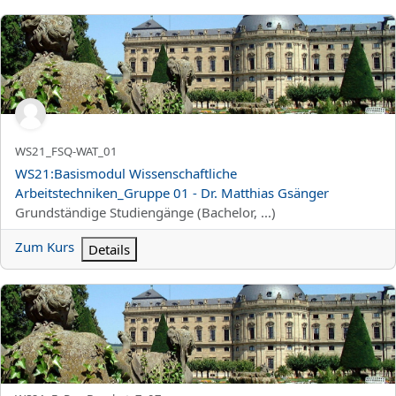
WS21:Basismodul Wissenschaftliche Arbeitstechniken_Gruppe 01
Kurzer Kursname
WS21_FSQ-WAT_01
Kursname
WS21:Basismodul Wissenschaftliche
Arbeitstechniken_Gruppe 01 - Dr. Matthias Gsänger
Kursbereich
Grundständige Studiengänge (Bachelor, ...)
Zum Kurs
Details
WS21:Einführung in empirische und experimentelle Forschungs