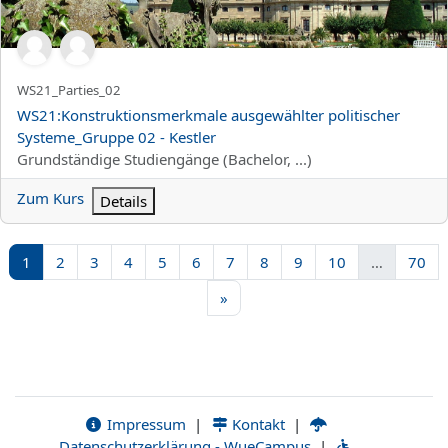
Kurzer Kursname
WS21_Parties_02
Kursname
WS21:Konstruktionsmerkmale ausgewählter politischer
Systeme_Gruppe 02 - Kestler
Kursbereich
Grundständige Studiengänge (Bachelor, ...)
Zum Kurs
Details
Seite 1
Seite 2
Seite 3
Seite 4
Seite 5
Seite 6
Seite 7
Seite 8
Seite 9
Seite 10
Sei
1
2
3
4
5
6
7
8
9
10
…
70
Nächste Seite
»
Impressum
|
Kontakt
|
Datenschutzerklärung - WueCampus
|