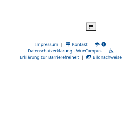
فتح فهرس المقرر
|
Kontakt
|
Datenschutzerklärung - WueCam
Erklärung zur Barrierefreiheit
|
Bi