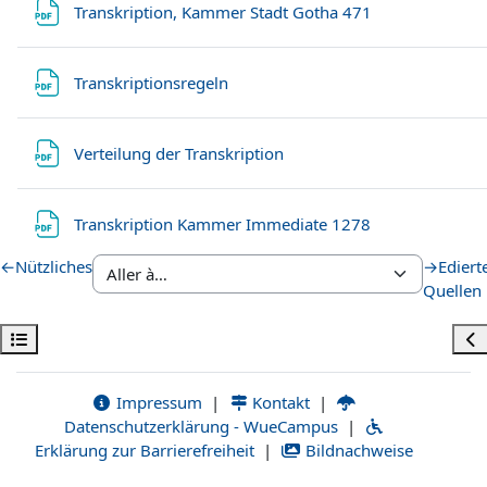
Fichier
Transkription, Kammer Stadt Gotha 471
Fichier
Transkriptionsregeln
Fichier
Verteilung der Transkription
Fichier
Transkription Kammer Immediate 1278
←
Nützliches
→
Ediert
Quellen
Ouvrir l’index du cours
Ouv
Impressum
|
Kontakt
|
Datenschutzerklärung - WueCampus
|
Erklärung zur Barrierefreiheit
|
Bildnachweise