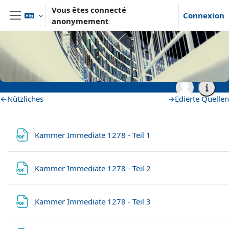
Passer au contenu principal
Vous êtes connecté
Connexion
anonymement
Panneau latéral
Accueil
Archiv
Wintersemester 2020/2021
Master- und Aufbaustudiengänge
WS20_Schloss Friedenstein Gotha
Archivalien und Transkriptionsregeln
Archivalien und
Transkriptionsregeln
Résumé de section
←
Nützliches
→
Edierte Quellen
Fichier
Kammer Immediate 1278 - Teil 1
Fichier
Kammer Immediate 1278 - Teil 2
Fichier
Kammer Immediate 1278 - Teil 3