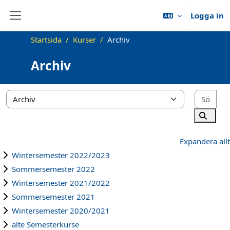
Gå direkt till huvudinnehåll
Logga in
Sidopanel
Startsida
Kurser
Archiv
Archiv
Sök
Kurskategorier
Sök ku
Expandera allt
Wintersemester 2022/2023
Sommersemester 2022
Wintersemester 2021/2022
Sommersemester 2021
Wintersemester 2020/2021
alte Semesterkurse