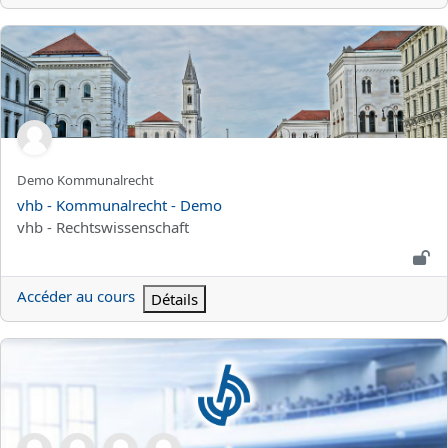
vhb - Kommunalrecht - Demo
Nom abrégé du cours
Demo Kommunalrecht
Nom du cours
vhb - Kommunalrecht - Demo
Catégorie de cours
vhb - Rechtswissenschaft
Accéder au cours
Détails
vhb - Europäisches Internationales Privatrecht