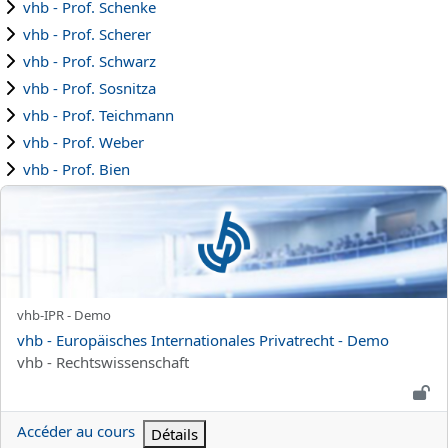
vhb - Prof. Schenke
vhb - Prof. Scherer
vhb - Prof. Schwarz
vhb - Prof. Sosnitza
vhb - Prof. Teichmann
vhb - Prof. Weber
vhb - Prof. Bien
vhb - Europäisches Internationales Privatrecht - Demo
Nom abrégé du cours
vhb-IPR - Demo
Nom du cours
vhb - Europäisches Internationales Privatrecht - Demo
Catégorie de cours
vhb - Rechtswissenschaft
Accéder au cours
Détails