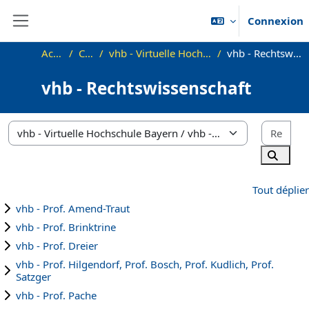
Passer au contenu principal
Connexion
Panneau latéral
Accueil
Cours
vhb - Virtuelle Hochschule Bayern
vhb - Rechtswissenschaft
vhb - Rechtswissenschaft
Rec
Catégories de cours
Recher
Tout déplier
vhb - Prof. Amend-Traut
vhb - Prof. Brinktrine
vhb - Prof. Dreier
vhb - Prof. Hilgendorf, Prof. Bosch, Prof. Kudlich, Prof.
Satzger
vhb - Prof. Pache