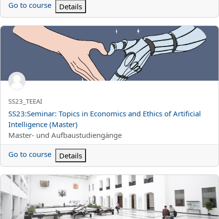
Go to course
Details
SS23:Seminar: Topics in Economics and Ethics of Artificial Intelli
Titolo abbreviato del corso
SS23_TEEAI
Titolo del corso
SS23:Seminar: Topics in Economics and Ethics of Artificial
Intelligence (Master)
Categoria di corsi
Master- und Aufbaustudiengänge
Go to course
Details
SS23: Data Science in Economics and Business (Topics in Data Sci