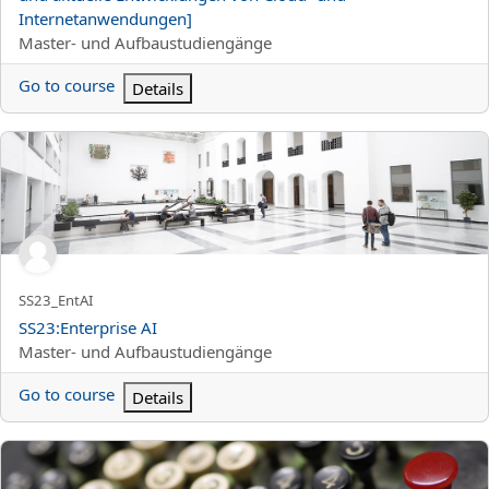
Internetanwendungen]
Categoria di corsi
Master- und Aufbaustudiengänge
Go to course
Details
SS23:Enterprise AI
Titolo abbreviato del corso
SS23_EntAI
Titolo del corso
SS23:Enterprise AI
Categoria di corsi
Master- und Aufbaustudiengänge
Go to course
Details
SS23:Übungen zu Inverse Probleme 2