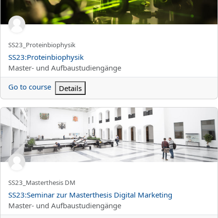
Titolo abbreviato del corso
SS23_Proteinbiophysik
Titolo del corso
SS23:Proteinbiophysik
Categoria di corsi
Master- und Aufbaustudiengänge
Go to course
Details
SS23:Seminar zur Masterthesis Digital Marketing
Titolo abbreviato del corso
SS23_Masterthesis DM
Titolo del corso
SS23:Seminar zur Masterthesis Digital Marketing
Categoria di corsi
Master- und Aufbaustudiengänge