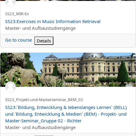
Titolo abbreviato del corso
SS23_MIR-Ex
Titolo del corso
SS23:Exercises in Music Information Retrieval
Categoria di corsi
Master- und Aufbaustudiengänge
Go to course
Details
SS23:`Bildung, Entwicklung &amp; lebenslanges Lernen` (BELL) 
Titolo abbreviato del corso
SS23_Projekt-und-Masterseminar_BEM_02
Titolo del corso
SS23:`Bildung, Entwicklung & lebenslanges Lernen` (BELL)
und `Bildung, Entwicklung & Medien` (BEM) - Projekt- und
Master-Seminar_Gruppe 02 - Richter
Categoria di corsi
Master- und Aufbaustudiengänge