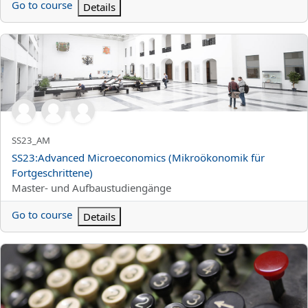
Go to course
Details
SS23:Advanced Microeconomics (Mikroökonomik für Fortgeschri
Titolo abbreviato del corso
SS23_AM
Titolo del corso
SS23:Advanced Microeconomics (Mikroökonomik für
Fortgeschrittene)
Categoria di corsi
Master- und Aufbaustudiengänge
Go to course
Details
SS23:Professionelles Projektmanagement in der Praxis