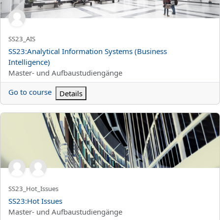
Titolo abbreviato del corso
SS23_AIS
Titolo del corso
SS23:Analytical Information Systems (Business
Intelligence)
Categoria di corsi
Master- und Aufbaustudiengänge
Go to course
Details
SS23:Hot Issues
Titolo abbreviato del corso
SS23_Hot_Issues
Titolo del corso
SS23:Hot Issues
Categoria di corsi
Master- und Aufbaustudiengänge