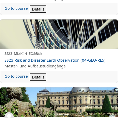
Go to course
Details
SS23:Risk and Disaster Earth Observation (04-GEO-RE5)
Titolo abbreviato del corso
SS23_ML/KI_4_EO&Risk
Titolo del corso
SS23:Risk and Disaster Earth Observation (04-GEO-RE5)
Categoria di corsi
Master- und Aufbaustudiengänge
Go to course
Details
UMWELTBEWEGUNGEN – DYNAMIKEN GLOBALER MOBILISATIO