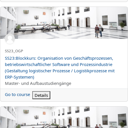
SS23:Blockkurs: Organisation von Geschäftsprozessen, betriebswi
Titolo abbreviato del corso
SS23_OGP
Titolo del corso
SS23:Blockkurs: Organisation von Geschäftsprozessen,
betriebswirtschaftlicher Software und Prozessindustrie
(Gestaltung logistischer Prozesse / Logistikprozesse mit
ERP-Systemen)
Categoria di corsi
Master- und Aufbaustudiengänge
Go to course
Details
SS23:Analytical Information Systems (Business Intelligence)