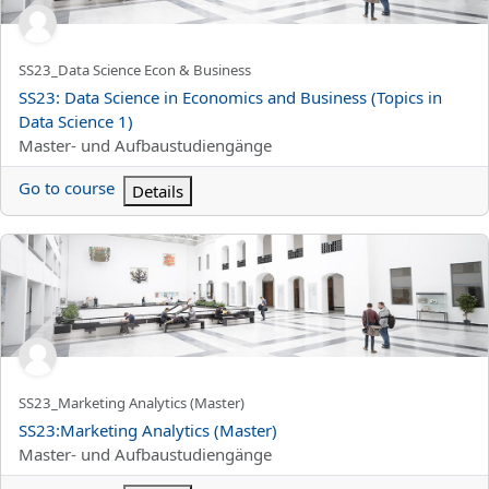
Titolo abbreviato del corso
SS23_Data Science Econ & Business
Titolo del corso
SS23: Data Science in Economics and Business (Topics in
Data Science 1)
Categoria di corsi
Master- und Aufbaustudiengänge
Go to course
Details
SS23:Marketing Analytics (Master)
Titolo abbreviato del corso
SS23_Marketing Analytics (Master)
Titolo del corso
SS23:Marketing Analytics (Master)
Categoria di corsi
Master- und Aufbaustudiengänge