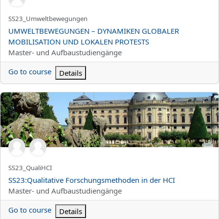
Titolo abbreviato del corso
SS23_Umweltbewegungen
Titolo del corso
UMWELTBEWEGUNGEN – DYNAMIKEN GLOBALER
MOBILISATION UND LOKALEN PROTESTS
Categoria di corsi
Master- und Aufbaustudiengänge
Go to course
Details
SS23:Qualitative Forschungsmethoden in der HCI
Titolo abbreviato del corso
SS23_QualiHCI
Titolo del corso
SS23:Qualitative Forschungsmethoden in der HCI
Categoria di corsi
Master- und Aufbaustudiengänge
Go to course
Details