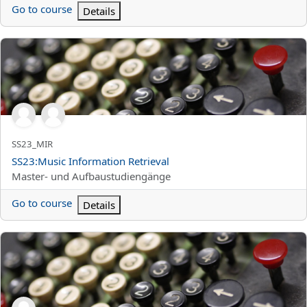
Go to course
Details
SS23:Music Information Retrieval
Titolo abbreviato del corso
SS23_MIR
Titolo del corso
SS23:Music Information Retrieval
Categoria di corsi
Master- und Aufbaustudiengänge
Go to course
Details
SS23:Exercises in Music Information Retrieval