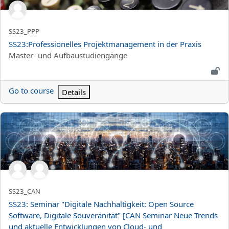
Titolo abbreviato del corso
SS23_PPP
Titolo del corso
SS23:Professionelles Projektmanagement in der Praxis
Categoria di corsi
Master- und Aufbaustudiengänge
Go to course
Details
SS23: Seminar "Digitale Nachhaltigkeit: Open Source Software, 
Titolo abbreviato del corso
SS23_CAN
Titolo del corso
SS23: Seminar "Digitale Nachhaltigkeit: Open Source
Software, Digitale Souveränität" [CAN Seminar Neue Trends
und aktuelle Entwicklungen von Cloud- und