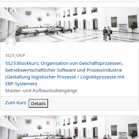
SS23:Blockkurs: Organisation von Geschäftsprozessen, betriebswi
Kurzer Kursname
SS23_OGP
Kursname
SS23:Blockkurs: Organisation von Geschäftsprozessen,
betriebswirtschaftlicher Software und Prozessindustrie
(Gestaltung logistischer Prozesse / Logistikprozesse mit
ERP-Systemen)
Kursbereich
Master- und Aufbaustudiengänge
Zum Kurs
Details
SS23:Analytical Information Systems (Business Intelligence)