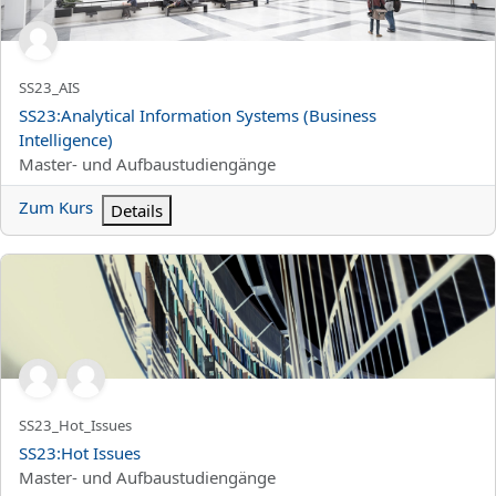
Kurzer Kursname
SS23_AIS
Kursname
SS23:Analytical Information Systems (Business
Intelligence)
Kursbereich
Master- und Aufbaustudiengänge
Zum Kurs
Details
SS23:Hot Issues
Kurzer Kursname
SS23_Hot_Issues
Kursname
SS23:Hot Issues
Kursbereich
Master- und Aufbaustudiengänge