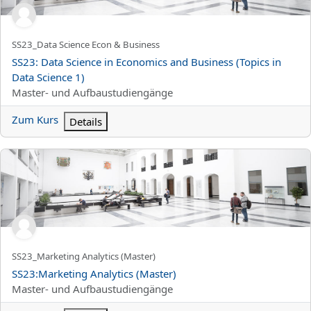
Kurzer Kursname
SS23_Data Science Econ & Business
Kursname
SS23: Data Science in Economics and Business (Topics in
Data Science 1)
Kursbereich
Master- und Aufbaustudiengänge
Zum Kurs
Details
SS23:Marketing Analytics (Master)
Kurzer Kursname
SS23_Marketing Analytics (Master)
Kursname
SS23:Marketing Analytics (Master)
Kursbereich
Master- und Aufbaustudiengänge