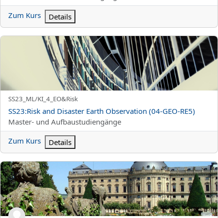
Zum Kurs
Details
SS23:Risk and Disaster Earth Observation (04-GEO-RE5)
Kurzer Kursname
SS23_ML/KI_4_EO&Risk
Kursname
SS23:Risk and Disaster Earth Observation (04-GEO-RE5)
Kursbereich
Master- und Aufbaustudiengänge
Zum Kurs
Details
UMWELTBEWEGUNGEN – DYNAMIKEN GLOBALER MOBILISATIO