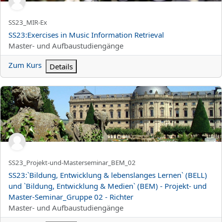
Kurzer Kursname
SS23_MIR-Ex
Kursname
SS23:Exercises in Music Information Retrieval
Kursbereich
Master- und Aufbaustudiengänge
Zum Kurs
Details
SS23:`Bildung, Entwicklung &amp; lebenslanges Lernen` (BELL) 
Kurzer Kursname
SS23_Projekt-und-Masterseminar_BEM_02
Kursname
SS23:`Bildung, Entwicklung & lebenslanges Lernen` (BELL)
und `Bildung, Entwicklung & Medien` (BEM) - Projekt- und
Master-Seminar_Gruppe 02 - Richter
Kursbereich
Master- und Aufbaustudiengänge