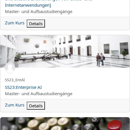
Internetanwendungen]
Kursbereich
Master- und Aufbaustudiengänge
Zum Kurs
Details
SS23:Enterprise AI
Kurzer Kursname
SS23_EntAI
Kursname
SS23:Enterprise AI
Kursbereich
Master- und Aufbaustudiengänge
Zum Kurs
Details
SS23:Übungen zu Inverse Probleme 2