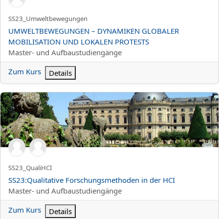
Kurzer Kursname
SS23_Umweltbewegungen
Kursname
UMWELTBEWEGUNGEN – DYNAMIKEN GLOBALER
MOBILISATION UND LOKALEN PROTESTS
Kursbereich
Master- und Aufbaustudiengänge
Zum Kurs
Details
SS23:Qualitative Forschungsmethoden in der HCI
Kurzer Kursname
SS23_QualiHCI
Kursname
SS23:Qualitative Forschungsmethoden in der HCI
Kursbereich
Master- und Aufbaustudiengänge
Zum Kurs
Details