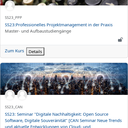
Kurzer Kursname
SS23_PPP
Kursname
SS23:Professionelles Projektmanagement in der Praxis
Kursbereich
Master- und Aufbaustudiengänge
Zum Kurs
Details
SS23: Seminar "Digitale Nachhaltigkeit: Open Source Software, 
Kurzer Kursname
SS23_CAN
Kursname
SS23: Seminar "Digitale Nachhaltigkeit: Open Source
Software, Digitale Souveränität" [CAN Seminar Neue Trends
und aktuelle Entwicklungen von Cloud- und