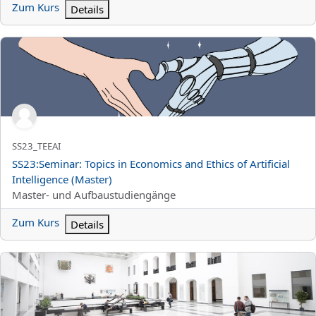
Zum Kurs
Details
SS23:Seminar: Topics in Economics and Ethics of Artificial Intelli
Kurzer Kursname
SS23_TEEAI
Kursname
SS23:Seminar: Topics in Economics and Ethics of Artificial
Intelligence (Master)
Kursbereich
Master- und Aufbaustudiengänge
Zum Kurs
Details
SS23: Data Science in Economics and Business (Topics in Data Sci