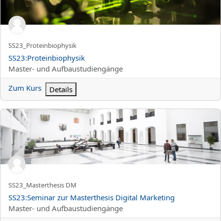
Kurzer Kursname
SS23_Proteinbiophysik
Kursname
SS23:Proteinbiophysik
Kursbereich
Master- und Aufbaustudiengänge
Zum Kurs
Details
SS23:Seminar zur Masterthesis Digital Marketing
Kurzer Kursname
SS23_Masterthesis DM
Kursname
SS23:Seminar zur Masterthesis Digital Marketing
Kursbereich
Master- und Aufbaustudiengänge