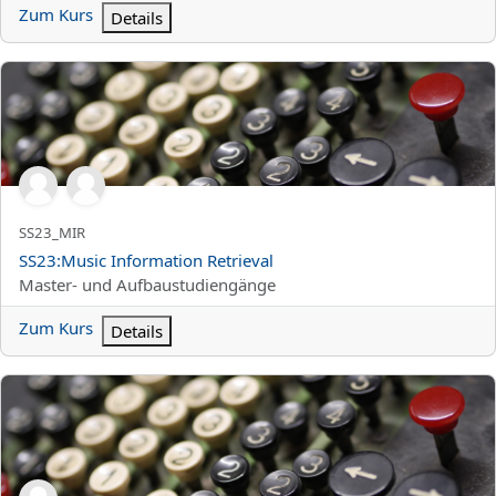
Zum Kurs
Details
SS23:Music Information Retrieval
Kurzer Kursname
SS23_MIR
Kursname
SS23:Music Information Retrieval
Kursbereich
Master- und Aufbaustudiengänge
Zum Kurs
Details
SS23:Exercises in Music Information Retrieval