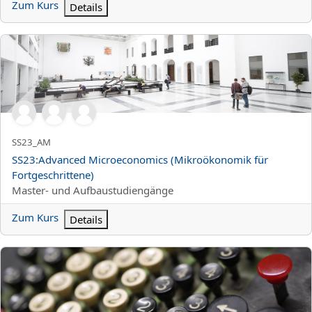
Zum Kurs
Details
SS23:Advanced Microeconomics (Mikroökonomik für Fortgeschri
Kurzer Kursname
SS23_AM
Kursname
SS23:Advanced Microeconomics (Mikroökonomik für
Fortgeschrittene)
Kursbereich
Master- und Aufbaustudiengänge
Zum Kurs
Details
SS23:Professionelles Projektmanagement in der Praxis