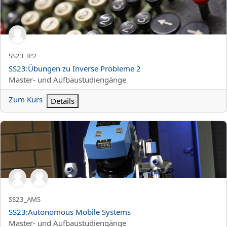
Kurzer Kursname
SS23_IP2
Kursname
SS23:Übungen zu Inverse Probleme 2
Kursbereich
Master- und Aufbaustudiengänge
Zum Kurs
Details
SS23:Autonomous Mobile Systems
Kurzer Kursname
SS23_AMS
Kursname
SS23:Autonomous Mobile Systems
Kursbereich
Master- und Aufbaustudiengänge