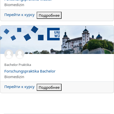
Категория курса
Biomedizin
Перейти к курсу
Подробнее
Forschungspraktika Bachelor
Краткое название курса
Bachelor Praktika
Название курса
Forschungspraktika Bachelor
Категория курса
Biomedizin
Перейти к курсу
Подробнее