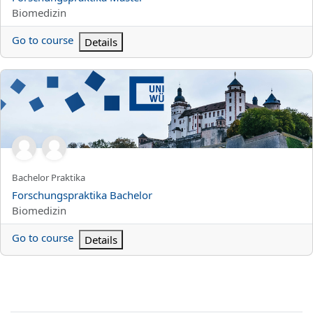
Categoria di corsi
Biomedizin
Go to course
Details
Forschungspraktika Bachelor
Titolo abbreviato del corso
Bachelor Praktika
Titolo del corso
Forschungspraktika Bachelor
Categoria di corsi
Biomedizin
Go to course
Details