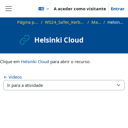
Ir para o conteúdo principal
A aceder como visitante
Entrar
Painel lateral
Página principal
WS24_SaTec_Kerbal_PreCourse
Material
Helsinki Cloud
Helsinki Cloud
Requisitos de conclusão
Clique em
Helsinki Cloud
para abrir o recurso.
← Videos
Ir para a atividade