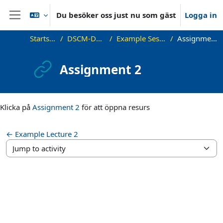
Gå direkt till huvudinnehåll
Du besöker oss just nu som gäst
Logga in
Sidopanel
Startsida
DSCM-Demo
Example Session
Assignment 2
Assignment 2
Slutförandvillkor
Klicka på
Assignment 2
för att öppna resurs
← Example Lecture 2
Jump to activity