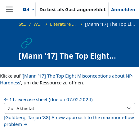
Zum Hauptinhalt
Du bist als Gast angemeldet
Anmelden
Website-Übersicht
Startseite
WS23_AdvAlg
Literature and Additional Materials
[Mann '17] The Top Eight Misconceptions about NP-Hardness
[Mann '17] The Top Eight
Misconceptions about NP-
Abschlussbedingungen
Hardness
Klicke auf '
[Mann '17] The Top Eight Misconceptions about NP-
Hardness
', um die Ressource zu öffnen.
← 11. exercise sheet (due on 07.02.2024)
Zur Aktivität
[Goldberg, Tarjan '88] A new approach to the maximum-flow
problem →