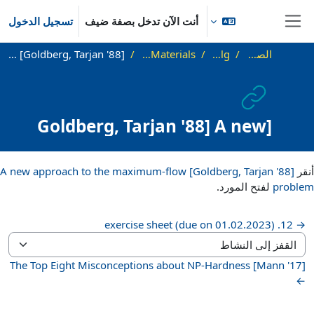
خطى إلى المحتوى الرئيسي
أنت الآن تدخل بصفة ضيف
تسجيل الدخول
واجهة جانبية
الصفحة الرئيسية
WS22_AdvAlg
Literature and Additional Materials
[Goldberg, Tarjan '88] A new approach to the maximum-flow problem
[Goldberg, Tarjan '88] A new
approach to the maximum-
متطلبات الإكمال
flow problem
أنقر
[Goldberg, Tarjan '88] A new approach to the maximum-flow
problem
لفتح المورد.
→ 12. exercise sheet (due on 01.02.2023)
القفز إلى النشاط
[Mann '17] The Top Eight Misconceptions about NP-Hardness
←