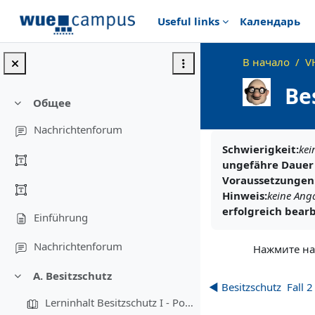
Перейти к основному содержанию
Useful links
Календарь
В начало
V
Bes
Общее
Свернуть
Nachrichtenforum
Требуемые услов
Schwierigkeit:
kei
ungefähre Dauer 
Voraussetzungen
Hinweis:
keine Ang
erfolgreich bearb
Einführung
Nachrichtenforum
Нажмите на
A. Besitzschutz
Свернуть
◀︎ Besitzschutz ­ Fall 2
Lerninhalt Besitzschutz I - Possessorischer Besitzschutz, §§ 861, 862 BGB