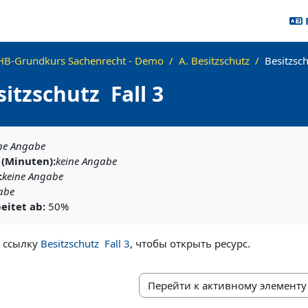
HB-Grundkurs Sachenrecht - Demo
A. Besitzschutz
Besitzschu
itzschutz ­ Fall 3
ия завершения
ne Angabe
(Minuten):
keine Angabe
:
keine Angabe
abe
eitet ab:
50%
 ссылку
Besitzschutz ­ Fall 3
, чтобы открыть ресурс.
Перейти к активному элементу