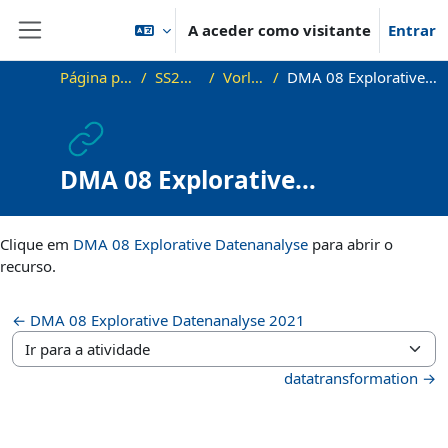
Ir para o conteúdo principal
A aceder como visitante
Entrar
Painel lateral
Página principal
SS21_DMA
Vorlesung
DMA 08 Explorative Datenanalyse
DMA 08 Explorative
Datenanalyse
Requisitos de conclusão
Clique em
DMA 08 Explorative Datenanalyse
para abrir o
recurso.
← DMA 08 Explorative Datenanalyse 2021
Ir para a atividade
datatransformation →