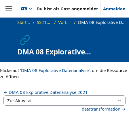
Zum Hauptinhalt
Du bist als Gast angemeldet
Anmelden
Website-Übersicht
Startseite
SS21_DMA
Vorlesung
DMA 08 Explorative Datenanalyse
DMA 08 Explorative
Datenanalyse
Abschlussbedingungen
Klicke auf '
DMA 08 Explorative Datenanalyse
', um die Ressource
zu öffnen.
← DMA 08 Explorative Datenanalyse 2021
Zur Aktivität
datatransformation →