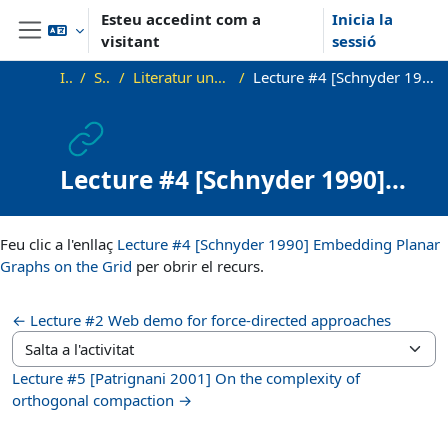
Ves al contingut principal
Esteu accedint com a
Inicia la
visitant
sessió
Panell lateral
Inici
SS21_VG
Literatur und zusätzliche Materialien
Lecture #4 [Schnyder 1990] Embedding Planar Graphs on the Grid
Lecture #4 [Schnyder 1990]
Embedding Planar Graphs on
Requisits de compleció
the Grid
Feu clic a l'enllaç
Lecture #4 [Schnyder 1990] Embedding Planar
Graphs on the Grid
per obrir el recurs.
← Lecture #2 Web demo for force-directed approaches
Salta a l'activitat
Lecture #5 [Patrignani 2001] On the complexity of
orthogonal compaction →