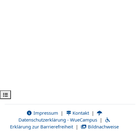
Obre l'índex del curs
Impressum
|
Kontakt
|
Datenschutzerklärung - WueCampus
|
Erklärung zur Barrierefreiheit
|
Bildnachweise