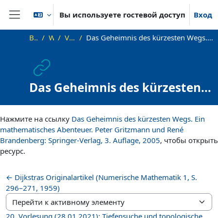
Перейти к основному содержанию
Вы используете гостевой доступ
Вход
Боковая панель
В начало
WS20_ADS
Vorlesungsfolien
Das Geheimnis des kürzesten Wegs. Ein mathematisches Abenteuer. Peter Gritzmann und René Brandenberg: Springer-Verlag, 3. Auflage, 2005
Das Geheimnis des kürzesten
Wegs. Ein mathematisches
Требуемые условия завершения
Abenteuer. Peter Gritzmann
Нажмите на ссылку
Das Geheimnis des kürzesten Wegs. Ein
und René Brandenberg:
mathematisches Abenteuer. Peter Gritzmann und René
Brandenberg: Springer-Verlag, 3. Auflage, 2005
, чтобы открыть
Springer-Verlag, 3. Auflage,
ресурс.
2005
← Dijkstras Originalartikel (Numerische Mathematik 1, S.
296–271, 1959)
Перейти к активному элементу
20. Vorlesung (28.01.2021): Tiefensuche und topologische