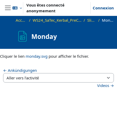
Passer au contenu principal
Vous êtes connecté
Connexion
anonymement
Panneau latéral
Accueil
WS24_SaTec_Kerbal_PreCourse
Slides
Monday
Monday
Conditions d’achèvement
Cliquer le lien
monday.svg
pour afficher le fichier.
← Ankündigungen
Aller vers l’activité
Videos →