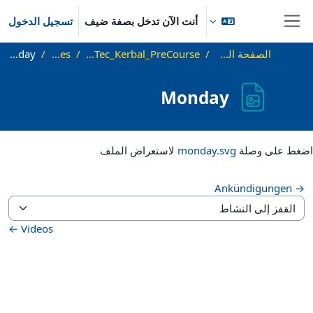
خطى إلى المحتوى الرئيسي
أنت الآن تدخل بصفة ضيف
تسجيل الدخول
واجهة جانبية
الصفحة الرئيسية
WS24_SaTec_Kerbal_PreCourse
Slides
Monday
Monday
متطلبات الإكمال
اضغط على وصلة
monday.svg
لاستعراض الملف
→ Ankündigungen
القفز إلى النشاط
Videos ←