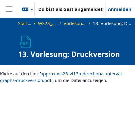
Zum Hauptinhalt
Du bist als Gast angemeldet
Anmelden
Website-Übersicht
Startseite
WS23_Approx
Vorlesungsfolien
13. Vorlesung: Druckversion
13. Vorlesung: Druckversion
Abschlussbedingungen
Klicke auf den Link '
approx-ws23-vl13a-directional-interval-
graphs-druckversion.pdf
', um die Datei anzuzeigen.