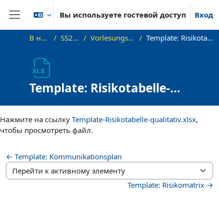
Перейти к основному содержанию
Вы используете гостевой доступ
Вход
Боковая панель
В начало
SS23_PPP
Vorlesungsunterlagen
Template: Risikotabelle-qualitativ
Template: Risikotabelle-
qualitativ
Требуемые условия завершения
Нажмите на ссылку
Template-Risikotabelle-qualitativ.xlsx
,
чтобы просмотреть файл.
← Template: Kommunikationsplan
Перейти к активному элементу
Template: Risikomatrix →