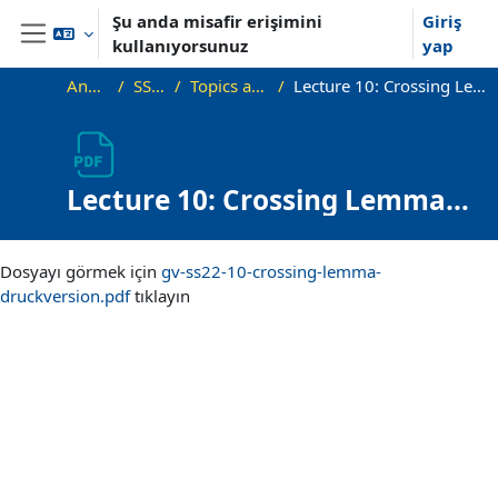
Ana içeriğe git
Şu anda misafir erişimini
Giriş
kullanıyorsunuz
yap
Yan panel
Ana sayfa
SS22_VG
Topics and Lectures
Lecture 10: Crossing Lemma and Applications
Lecture 10: Crossing Lemma
and Applications
Tamamlama Gereklilikleri
Dosyayı görmek için
gv-ss22-10-crossing-lemma-
druckversion.pdf
tıklayın