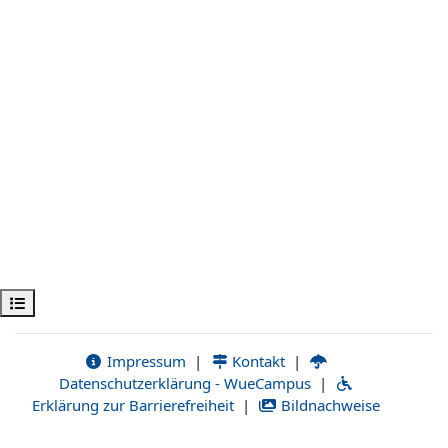
Obre l'índex del curs
Impressum
|
Kontakt
|
Datenschutzerklärung - WueCampus
|
Erklärung zur Barrierefreiheit
|
Bildnachweise