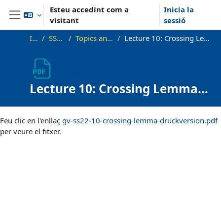
Ves al contingut principal
Esteu accedint com a
Inicia la
visitant
sessió
Panell lateral
Inici
SS22_VG
Topics and Lectures
Lecture 10: Crossing Lemma and Applications
Lecture 10: Crossing Lemma
and Applications
Requisits de compleció
Feu clic en l'enllaç
gv-ss22-10-crossing-lemma-druckversion.pdf
per veure el fitxer.