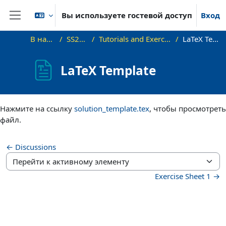
Перейти к основному содержанию
Вы используете гостевой доступ
Вход
Боковая панель
В начало
SS22_VG
Tutorials and Exercise Sheets
LaTeX Template
LaTeX Template
Требуемые условия завершения
Нажмите на ссылку
solution_template.tex
, чтобы просмотреть
файл.
← Discussions
Перейти к активному элементу
Exercise Sheet 1 →