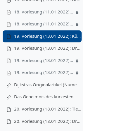
18. Vorlesung (11.01.2022): Video I – Beispiele und Repräsentation, 16'
18. Vorlesung (11.01.2022): Video II – Breitensuche, 23'
19. Vorlesung (13.01.2022): Kürzeste Wege und Dijkstras Algorithmus
19. Vorlesung (13.01.2022): Druckversion
19. Vorlesung (13.01.2022): Video I – Dijkstras Algorithmus, 22'
19. Vorlesung (13.01.2022): Video II – Kürzeste Wege und T9, 7'
Dijkstras Originalartikel (Numerische Mathematik 1, S. 296–271, 1959)
Das Geheimnis des kürzesten Wegs. Ein mathematisches Abenteuer. Peter Gritzmann und René Brandenberg: Springer-Verlag, 3. Auflage, 2005
20. Vorlesung (18.01.2022): Tiefensuche und topologische Sortierung
20. Vorlesung (18.01.2022): Druckversion