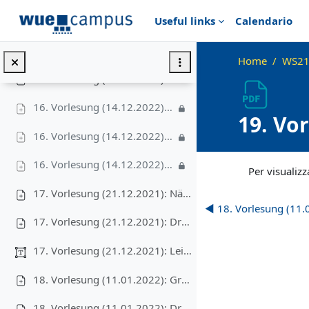
Vai al contenuto principale
Useful links
Calendario
15. Vorlesung (09.12.2021): Video, Augmentieren (komplett), 28'
16. Vorlesung (14.12.2022): Amortisierte Analyse
Home
WS21
16. Vorlesung (14.12.2022): Druckversion
16. Vorlesung (14.12.2022): Video I – Aggregationsmethode, 9'
19. Vo
16. Vorlesung (14.12.2022): Video II – Buchhaltermethode, 6'
Algori
Aggregazione dei cr
16. Vorlesung (14.12.2022): Video III – Potentialmethode und zwei Übungsaufgaben, 9'
Per visualizza
17. Vorlesung (21.12.2021): Nächstes Paar
◀︎ 18. Vorlesung (11.
17. Vorlesung (21.12.2021): Druckversion
17. Vorlesung (21.12.2021): Leider gibt es zu dies...
18. Vorlesung (11.01.2022): Graphen: Repräsentation und Breitensuche
18. Vorlesung (11.01.2022): Druckversion