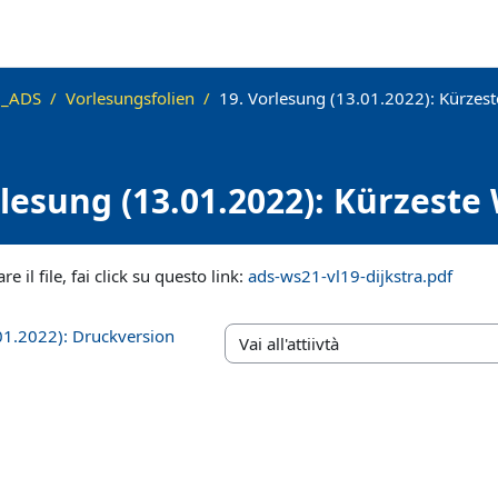
_ADS
Vorlesungsfolien
19. Vorlesung (13.01.2022): Kürzes
rlesung (13.01.2022): Kürzeste
thmus
iteri
re il file, fai click su questo link:
ads-ws21-vl19-dijkstra.pdf
01.2022): Druckversion
Vai all'attiivtà