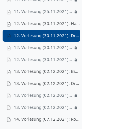
11. Vorlesung (25.11.2021): Video III – Von Pseudocode zu Javacode: Die Liste, 8'
12. Vorlesung (30.11.2021): Hashing [kleine Änderungen am 30.11., z.B. alle Tabellen v.u.n.o. nummeriert]
12. Vorlesung (30.11.2021): Druckversion
12. Vorlesung (30.11.2021): Video I – direkte Adressierung und Hashing mit Verkettung, 22'
12. Vorlesung (30.11.2021): Video II – gute Hashfunktionen und Hashing mit offener Adressierung, 23'
13. Vorlesung (02.12.2021): Binäre Suchbäume
13. Vorlesung (02.12.2021): Druckversion
13. Vorlesung (02.12.2021): Video I – Binäre Suchbäume: Vorarbeiten und Traversierung, 21'
13. Vorlesung (02.12.2021): Video II – Methoden der binären Suchbäume, 15'
14. Vorlesung (07.12.2021): Rot-Schwarz-Bäume