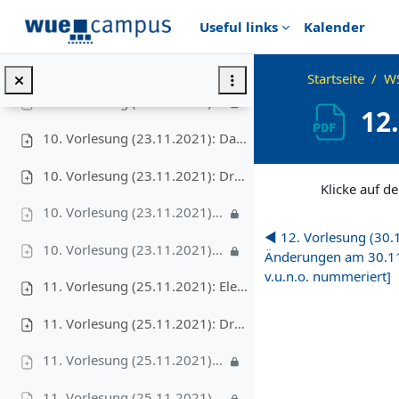
Zum Hauptinhalt
Useful links
Kalender
09. Vorlesung (16.11.2021): Video II – CountingSort, 10'
09. Vorlesung (16.11.2021): Video III – RadixSort, 7'
Startseite
W
09. Vorlesung (16.11.2021): Video IV – BucketSort, 14'
12
10. Vorlesung (23.11.2021): Das Auswahlproblem
Abschlussbedingu
10. Vorlesung (23.11.2021): Druckversion
Klicke auf de
10. Vorlesung (23.11.2021): Video I – RandomizedSelect, 23'
◀︎ 12. Vorlesung (30.
10. Vorlesung (23.11.2021): Video II – deterministisches Select, 15'
Änderungen am 30.11.,
v.u.n.o. nummeriert]
11. Vorlesung (25.11.2021): Elementare Datenstrukturen
11. Vorlesung (25.11.2021): Druckversion
11. Vorlesung (25.11.2021): Video I – Abstrakter Datentyp: Dynamische Menge, 8'
11. Vorlesung (25.11.2021): Video II – Stapel + Schlange + Liste, 10'