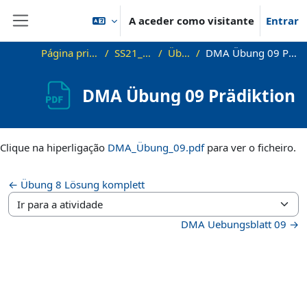
Ir para o conteúdo principal
A aceder como visitante
Entrar
Painel lateral
Página principal
SS21_DMA
Übung
DMA Übung 09 Prädiktion
DMA Übung 09 Prädiktion
Requisitos de conclusão
Clique na hiperligação
DMA_Übung_09.pdf
para ver o ficheiro.
← Übung 8 Lösung komplett
Ir para a atividade
DMA Uebungsblatt 09 →