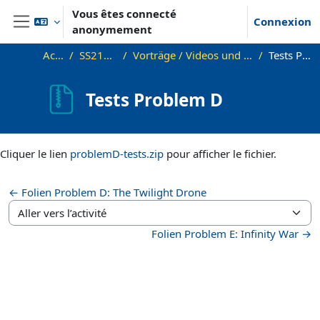
Passer au contenu principal
Vous êtes connecté
Connexion
anonymement
Panneau latéral
Accueil
SS21_Sem_PC
Vorträge / Videos und weitere Materialien
Tests Problem D
Tests Problem D
Conditions d’achèvement
Cliquer le lien
problemD-tests.zip
pour afficher le fichier.
← Folien Problem D: The Twilight Drone
Aller vers l’activité
Folien Problem E: Infinity War →