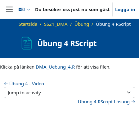
Gå direkt till huvudinnehåll
Du besöker oss just nu som gäst
Logga in
Sidopanel
Startsida
SS21_DMA
Übung
Übung 4 RScript
Übung 4 RScript
Slutförandvillkor
Klicka på länken
DMA_Uebung_4.R
för att visa filen.
← Übung 4 - Video
Jump to activity
Übung 4 RScript Lösung →