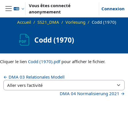
Passer au contenu principal
Vous êtes connecté
Connexion
anonymement
Panneau latéral
Accueil
SS21_DMA
Vorlesung
Codd (1970)
Codd (1970)
Conditions d’achèvement
Cliquer le lien
Codd (1970).pdf
pour afficher le fichier.
← DMA 03 Relationales Modell
Aller vers l’activité
DMA 04 Normalisierung 2021 →