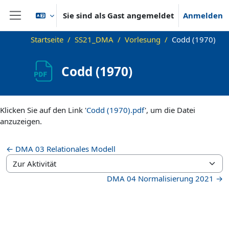
Zum Hauptinhalt
Sie sind als Gast angemeldet
Anmelden
Website-Übersicht
Startseite
SS21_DMA
Vorlesung
Codd (1970)
Codd (1970)
Abschlussbedingungen
Klicken Sie auf den Link '
Codd (1970).pdf
', um die Datei
anzuzeigen.
← DMA 03 Relationales Modell
Zur Aktivität
DMA 04 Normalisierung 2021 →